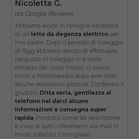
Nicoletta G.
da 89,00€
da Google Reviews
Abbiamo avuto in famiglia necessità
di un
letto da degenza elettrico
per
SCHEDA COMPLETA
mio padre. Dopo il periodo di noleggio
di 15gg abbiamo deciso di effettuare
l'acquisto (il noleggio ci è stato
Noleggio Letto da
detratto dal costo totale). Ci siamo
degenza ortopedico
rivolti a Nolortopedia dopo aver letto
elettrico in legno +
alcune recensioni positive. Confermo il
Materasso Antidecubito
giudizio.
Ditta seria, gentilezza al
telefono nel darci alcune
informazioni e consegna super
rapida
. Prodotto come da descrizione
e invio di tutti i riferimenti via mail in
modo sollecito. Consigliato.