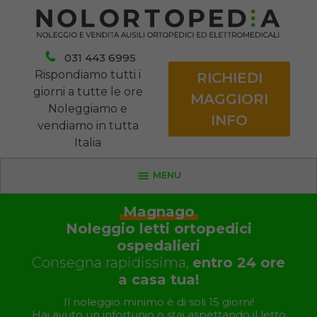
031 443 6995
Rispondiamo tutti i
RICHIEDI
giorni a tutte le ore
MAGGIORI
Noleggiamo e
INFO
vendiamo in tutta
Italia
MENU
Magnago
Noleggio letti ortopedici
ospedalieri
Consegna rapidissima,
entro 24 ore
a casa tua!
Il noleggio minimo è di soli 15 giorni!
Hai avuto un infortunio o stai aspettando il letto