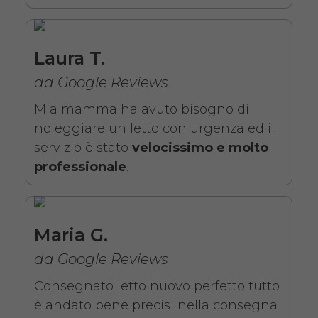
Noleggio letto da degenza
ortopedico elettrico in legno,
completo di sponde di
Laura T.
contenimento con materasso
da Google Reviews
antidecubito. Noleggio
Mia mamma ha avuto bisogno di
minimo 7 giorni da 109 euro.
noleggiare un letto con urgenza ed il
COSTO NOLEGGIO
servizio è stato
velocissimo e molto
professionale
.
da 109,01€
Maria G.
SCHEDA COMPLETA
da Google Reviews
Noleggio letto elettrico in
Consegnato letto nuovo perfetto tutto
legno + Materasso
è andato bene precisi nella consegna