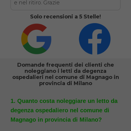
Antidecubito + Vassoio
e nel ritiro. Grazie
da letto
Solo recensioni a 5 Stelle!
Domande frequenti dei clienti che
noleggiano i letti da degenza
Noleggio letto da degenza
ospedalieri nel comune di Magnago in
ortopedico elettrico in legno,
provincia di Milano
completo di sponde di
contenimento con materasso
Quanto costa noleggiare un letto da
antidecubito e vassoio da letto
degenza ospedaliero nel comune di
con ruote. Il noleggio minimo
Magnago in provincia di Milano?
è di 7 giorni a 116 euro.