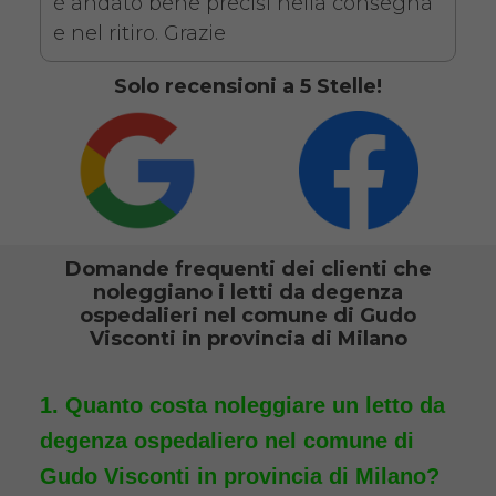
legno + Materasso
è andato bene precisi nella consegna
Antidecubito + Vassoio
e nel ritiro. Grazie
da letto
Solo recensioni a 5 Stelle!
Domande frequenti dei clienti che
noleggiano i letti da degenza
Noleggio letto da degenza
ospedalieri nel comune di Gudo
ortopedico elettrico in legno,
Visconti in provincia di Milano
completo di sponde di
contenimento con materasso
Quanto costa noleggiare un letto da
antidecubito e vassoio da letto
degenza ospedaliero nel comune di
con ruote. Il noleggio minimo
Gudo Visconti in provincia di Milano?
è di 7 giorni a 116 euro.