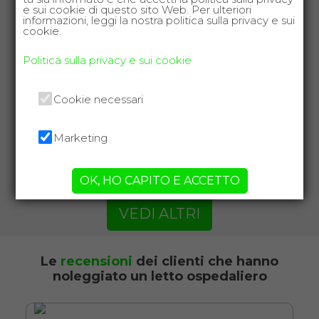
e sui cookie di questo sito Web. Per ulteriori
SCHEDA COMPLETA
informazioni, leggi la nostra politica sulla privacy e sui
cookie.
Noleggio Letto da
Politica sulla privacy e sui cookie
degenza ortopedico a
due manovelle +
Cookie necessari
Materasso antidecubito
Marketing
OK, HO CAPITO E ACCETTO
VEDI ALTRI
Noleggio letto da degenza
ortopedico a due manovelle
con materasso antidecubito. Il
Le
recensioni
dei clienti che hanno
noleggiato un letto ospedaliero
noleggio minimo è di 7 giorni
da 89 euro.