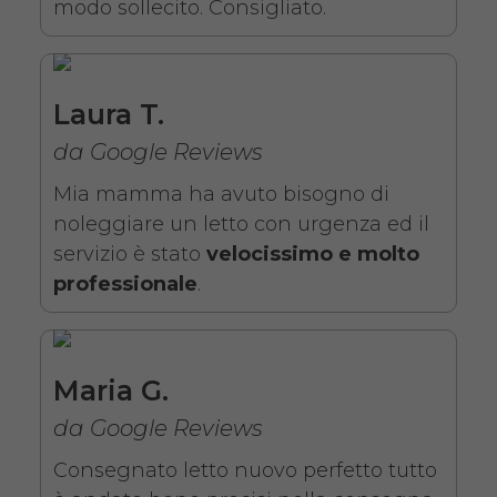
modo sollecito. Consigliato.
Noleggio letto da degenza
ortopedico elettrico in legno,
completo di sponde di
Laura T.
contenimento con materasso
da Google Reviews
antidecubito. Noleggio
Mia mamma ha avuto bisogno di
minimo 7 giorni da 109 euro.
noleggiare un letto con urgenza ed il
COSTO NOLEGGIO
servizio è stato
velocissimo e molto
professionale
.
da 109,01€
Maria G.
SCHEDA COMPLETA
da Google Reviews
Noleggio letto elettrico in
Consegnato letto nuovo perfetto tutto