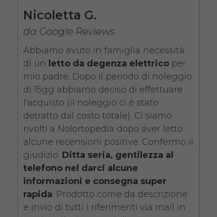
COSTO NOLEGGIO
Nicoletta G.
da 89,00€
da Google Reviews
Abbiamo avuto in famiglia necessità
di un
letto da degenza elettrico
per
SCHEDA COMPLETA
mio padre. Dopo il periodo di noleggio
di 15gg abbiamo deciso di effettuare
l'acquisto (il noleggio ci è stato
Noleggio Letto da
detratto dal costo totale). Ci siamo
degenza ortopedico
rivolti a Nolortopedia dopo aver letto
elettrico in legno +
alcune recensioni positive. Confermo il
Materasso Antidecubito
giudizio.
Ditta seria, gentilezza al
telefono nel darci alcune
informazioni e consegna super
rapida
. Prodotto come da descrizione
e invio di tutti i riferimenti via mail in