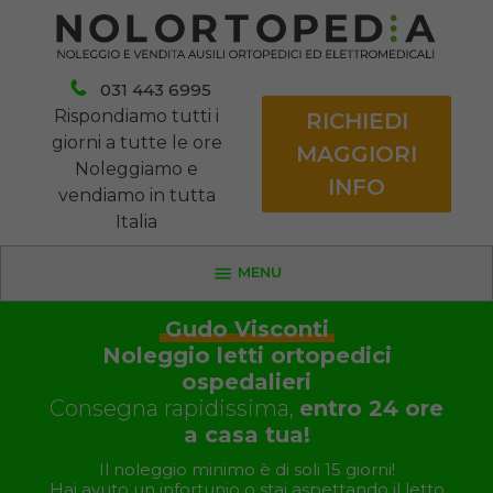
031 443 6995
Rispondiamo tutti i
RICHIEDI
giorni a tutte le ore
MAGGIORI
Noleggiamo e
INFO
vendiamo in tutta
Italia
MENU
Gudo Visconti
Noleggio letti ortopedici
ospedalieri
Consegna rapidissima,
entro 24 ore
a casa tua!
Il noleggio minimo è di soli 15 giorni!
Hai avuto un infortunio o stai aspettando il letto