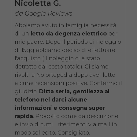
Nicoletta G.
da 89,00€
da Google Reviews
Abbiamo avuto in famiglia necessità
di un
letto da degenza elettrico
per
SCHEDA COMPLETA
mio padre. Dopo il periodo di noleggio
di 15gg abbiamo deciso di effettuare
l'acquisto (il noleggio ci è stato
Noleggio Letto da
detratto dal costo totale). Ci siamo
degenza ortopedico
rivolti a Nolortopedia dopo aver letto
elettrico in legno +
alcune recensioni positive. Confermo il
Materasso Antidecubito
giudizio.
Ditta seria, gentilezza al
telefono nel darci alcune
informazioni e consegna super
rapida
. Prodotto come da descrizione
e invio di tutti i riferimenti via mail in
modo sollecito. Consigliato.