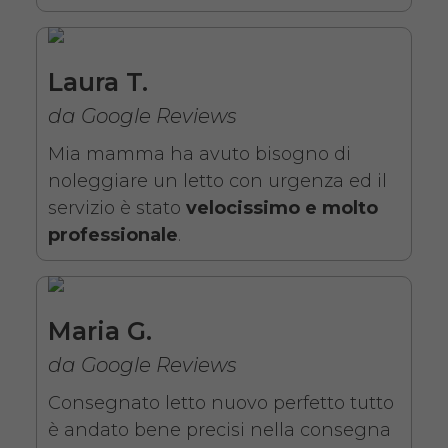
Noleggio letto da degenza
ortopedico elettrico in legno,
completo di sponde di
Laura T.
contenimento con materasso
da Google Reviews
antidecubito. Noleggio
Mia mamma ha avuto bisogno di
minimo 7 giorni da 109 euro.
noleggiare un letto con urgenza ed il
COSTO NOLEGGIO
servizio è stato
velocissimo e molto
professionale
.
da 109,01€
Maria G.
SCHEDA COMPLETA
da Google Reviews
Noleggio letto elettrico in
Consegnato letto nuovo perfetto tutto
legno + Materasso
è andato bene precisi nella consegna