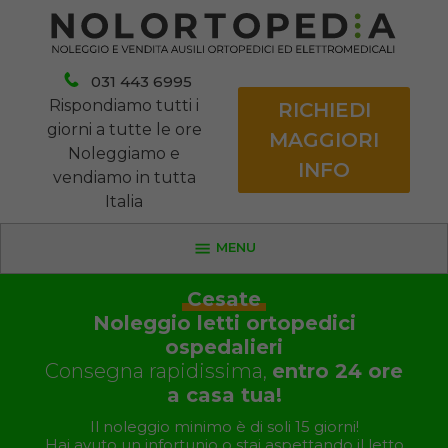
031 443 6995
Rispondiamo tutti i
RICHIEDI
giorni a tutte le ore
MAGGIORI
Noleggiamo e
INFO
vendiamo in tutta
Italia
MENU
Cesate
Noleggio letti ortopedici
ospedalieri
Consegna rapidissima,
entro 24 ore
a casa tua!
Il noleggio minimo è di soli 15 giorni!
Hai avuto un infortunio o stai aspettando il letto