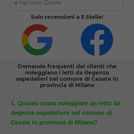
Antidecubito + Vassoio
e nel ritiro. Grazie
da letto
Solo recensioni a 5 Stelle!
Domande frequenti dei clienti che
noleggiano i letti da degenza
Noleggio letto da degenza
ospedalieri nel comune di Cesate in
ortopedico elettrico in legno,
provincia di Milano
completo di sponde di
contenimento con materasso
Quanto costa noleggiare un letto da
antidecubito e vassoio da letto
degenza ospedaliero nel comune di
con ruote. Il noleggio minimo
Cesate in provincia di Milano?
è di 7 giorni a 116 euro.