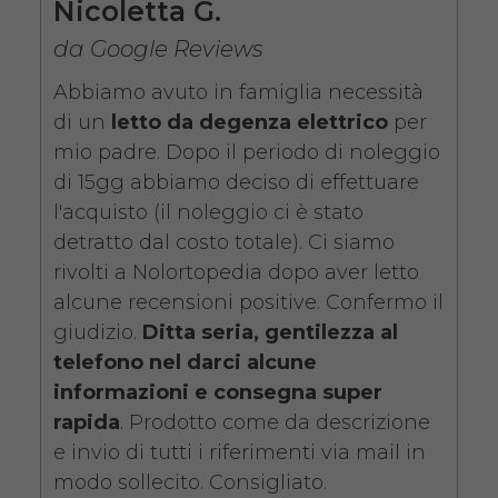
Nicoletta G.
da 89,00€
da Google Reviews
Abbiamo avuto in famiglia necessità
di un
letto da degenza elettrico
per
SCHEDA COMPLETA
mio padre. Dopo il periodo di noleggio
di 15gg abbiamo deciso di effettuare
l'acquisto (il noleggio ci è stato
Noleggio Letto da
detratto dal costo totale). Ci siamo
degenza ortopedico
rivolti a Nolortopedia dopo aver letto
elettrico in legno +
alcune recensioni positive. Confermo il
Materasso Antidecubito
giudizio.
Ditta seria, gentilezza al
telefono nel darci alcune
informazioni e consegna super
rapida
. Prodotto come da descrizione
e invio di tutti i riferimenti via mail in
modo sollecito. Consigliato.