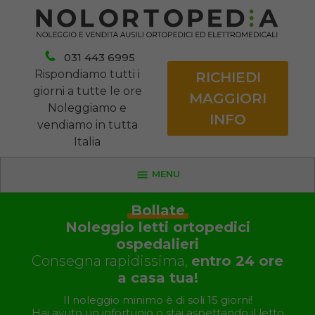
031 443 6995
Rispondiamo tutti i
RICHIEDI
giorni a tutte le ore
MAGGIORI
Noleggiamo e
INFO
vendiamo in tutta
Italia
MENU
Bollate
Noleggio letti ortopedici
ospedalieri
Consegna rapidissima,
entro 24 ore
a casa tua!
Il noleggio minimo è di soli 15 giorni!
Hai avuto un infortunio o stai aspettando il letto