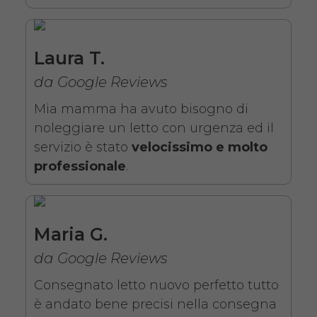
Noleggio letto da degenza
ortopedico elettrico in legno,
completo di sponde di
Laura T.
contenimento con materasso
da Google Reviews
antidecubito. Noleggio
Mia mamma ha avuto bisogno di
minimo 7 giorni da 109 euro.
noleggiare un letto con urgenza ed il
COSTO NOLEGGIO
servizio è stato
velocissimo e molto
professionale
.
da 109,01€
Maria G.
SCHEDA COMPLETA
da Google Reviews
Noleggio letto elettrico in
Consegnato letto nuovo perfetto tutto
legno + Materasso
è andato bene precisi nella consegna