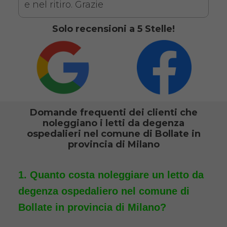
Antidecubito + Vassoio
e nel ritiro. Grazie
da letto
Solo recensioni a 5 Stelle!
Domande frequenti dei clienti che
noleggiano i letti da degenza
Noleggio letto da degenza
ospedalieri nel comune di Bollate in
ortopedico elettrico in legno,
provincia di Milano
completo di sponde di
contenimento con materasso
Quanto costa noleggiare un letto da
antidecubito e vassoio da letto
degenza ospedaliero nel comune di
con ruote. Il noleggio minimo
Bollate in provincia di Milano?
è di 7 giorni a 116 euro.